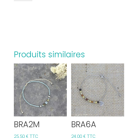
BRA61LIS
Produits similaires
BRA2M
BRA6A
25,50
€
TTC
24,00
€
TTC