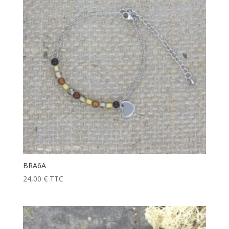
BRA6A
24,00
€
TTC