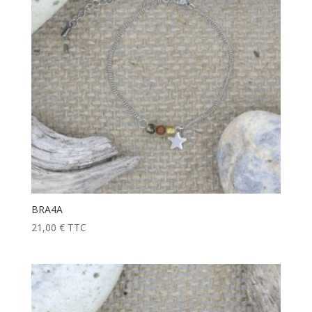
BRA4A
21,00
€
TTC