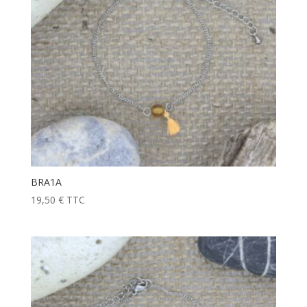
BRA1A
19,50
€
TTC