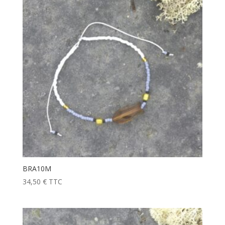
BRA10M
34,50
€
TTC