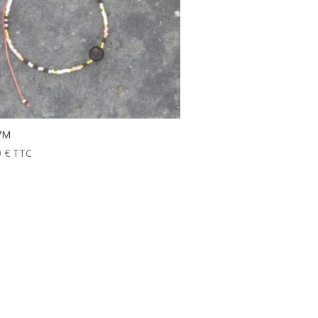
7M
0
€
TTC