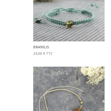
BRA90LIS
24,00
€
TTC