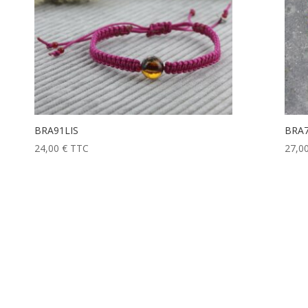
BRA91LIS
BRA
24,00
€
TTC
27,0